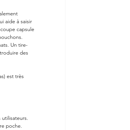
talement 
i aide à saisir 
 coupe capsule 
 bouchons. 
ats. Un tire-
ntroduire des 
) est très 
utilisateurs. 
tre poche. 