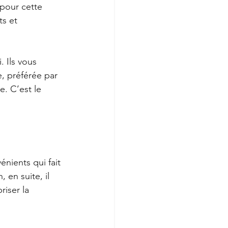
pour cette 
s et 
 Ils vous 
e, préférée par 
e. C’est le 
nients qui fait 
 en suite, il 
iser la 