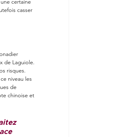
 une certaine 
utefois casser 
onadier 
 de Laguiole. 
os risques. 
ce niveau les 
ques de 
te chinoise et 
itez 
lace 