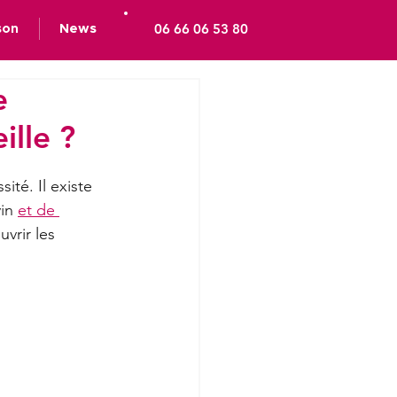
06 66 06 53 80
son
News
e
lle ?
ité. Il existe 
in 
et de 
vrir les 