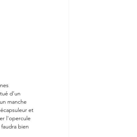
ines 
itué d’un 
’un manche 
décapsuleur et 
r l'opercule 
il faudra bien 