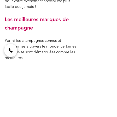
pour votre événement spécial est plus 
facile que jamais !
Les meilleures marques de 
champagne
Parmi les champagnes connus et 
consommés à travers le monde, certaines 
marques se sont démarquées comme les 
meilleures :
Moët & Chandon
Il s’agit de la marque la plus célèbre et la 
plus appréciée à travers le monde. De 
plus, avec une superficie de 1 200 ha, c’est 
le plus vaste vignoble de France.
Nicolas Feuillatte
La maison de champagne Nicolas 
Feuillatte est relativement jeune et se 
démarque par ses mélanges à bon 
rapport qualité-prix.