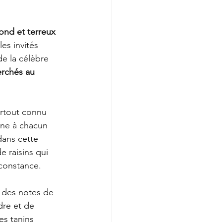
nd et terreux 
es invités 
e la célèbre 
erchés au 
rtout connu 
nne à chacun 
dans cette 
 raisins qui 
 constance.
r des notes de 
re et de 
es tanins 