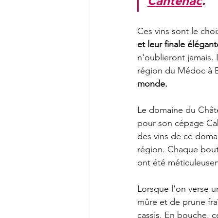
Cantenac
. 
Ces vins sont le choix
et leur finale élégant
n'oublieront jamais.
région du Médoc à B
monde.
Le domaine du Châte
pour son cépage Cab
des vins de ce domai
région. Chaque boute
ont été méticuleusem
Lorsque l'on verse u
mûre et de prune fr
cassis. En bouche, c