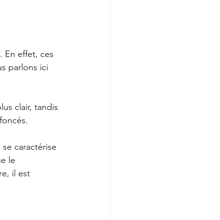
. En effet, ces 
 parlons ici 
s clair, tandis 
 foncés.
 se caractérise 
e le 
, il est 