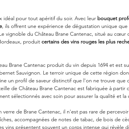
 idéal pour tout apéritif du soir. Avec leur 
bouquet profo
e
, ils offrent une expérience de dégustation unique que l
 Le vignoble du Château Brane Cantenac, situé au cœur d
ordeaux, produit 
certains des vins rouges les plus rech
au Brane Cantenac produit du vin depuis 1694 et est su
ernet Sauvignon. Le terroir unique de cette région do
ne un profil de saveur distinctif que l'on ne trouve que 
ille de Château Brane Cantenac est fabriquée à partir de
ent sélectionnés avec soin pour assurer la qualité et la
n verre de Brane Cantenac, il n'est pas rare de percevoi
aîches, accompagnées de notes de tabac, de bois de cèd
es vins présentent souvent un corps intense qui révèle d