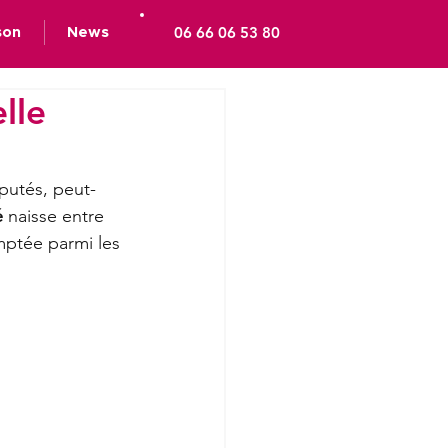
06 66 06 53 80
son
News
lle
putés, peut-
é
 naisse entre 
ptée parmi les 