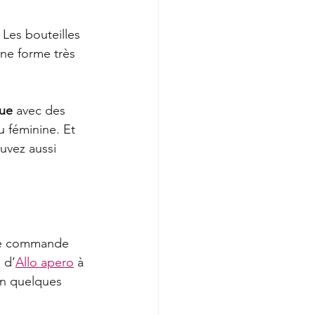
 Les bouteilles 
une forme très 
ue
 avec des 
u féminine. Et 
vez aussi 
tre commande 
 d’
Allo apero
 à 
en quelques 