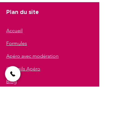
Plan du site
Accueil
Formules
Apéro avec modération
Conseils Apéro
Blog
TopApero.com
Dans la CUB
Bègles