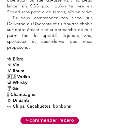
Libération ou rue d'Austerlitz . Tu peux
lancer un SOS pour qu'on te livre en
Speed sans perdre de temps, allo on arrive
! Tu peux commander ton alcool sur
Deliveroo ou Ubereats et tu pourras choisir
sur notre épicerie et supermarché de nuit
parmi tous les apéritifs, liqueurs, vins,
spiritueux et eaux-de-vie que nous
proposons :
🍻 Bière
🍷 Vin
🍹 Rhum
🇷🇺 Vodka
🥃 Whisky
🍸 Gin
🍾 Champagne
🥤 Diluants
🥜 Chips, Cacahuètes, bonbons
> Commander l'apéro